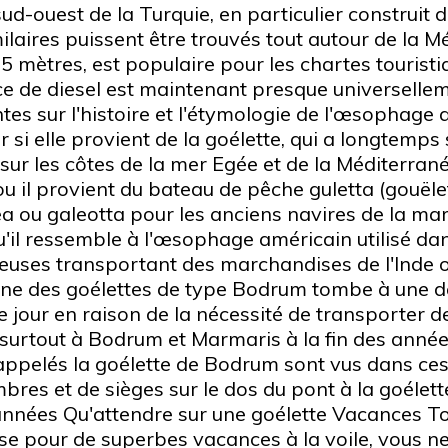
-ouest de la Turquie, en particulier construit d
laires puissent être trouvés tout autour de la Mé
35 mètres, est populaire pour les chartes tourist
e de diesel est maintenant presque universelleme
tes sur l'histoire et l'étymologie de l'œsophage q
r si elle provient de la goélette, qui a longtemps 
ur les côtes de la mer Egée et de la Méditerrané
u il provient du bateau de pêche guletta (gouëlet
ea ou galeotta pour les anciens navires de la mar
qu'il ressemble à l'œsophage américain utilisé dan
uses transportant des marchandises de l'Inde ou
igine des goélettes de type Bodrum tombe à une 
e jour en raison de la nécessité de transporter d
urtout à Bodrum et Marmaris à la fin des années
appelés la goélette de Bodrum sont vus dans ces
es et de sièges sur le dos du pont à la goélett
années Qu'attendre sur une goélette Vacances To
e pour de superbes vacances à la voile, vous ne l