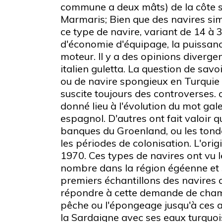
commune a deux mâts) de la côte sud
Marmaris; Bien que des navires simi
ce type de navire, variant de 14 à 
d'économie d'équipage, la puissanc
moteur. Il y a des opinions divergen
italien guletta. La question de savoi
ou de navire spongieux en Turquie s
suscite toujours des controverses. o
donné lieu à l'évolution du mot gal
espagnol. D'autres ont fait valoir 
banques du Groenland, ou les tonde
les périodes de colonisation. L'or
1970. Ces types de navires ont vu l
nombre dans la région égéenne et s
premiers échantillons des navires 
répondre à cette demande de chambr
pêche ou l'épongeage jusqu'à ces 
la Sardaigne avec ses eaux turquois